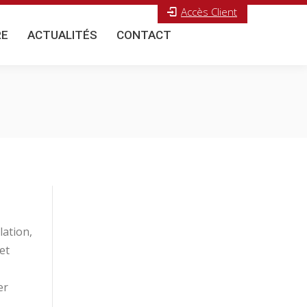
Accès Client
E
ACTUALITÉS
CONTACT
Search:
RE
ACTUALITÉS
CONTACT
Search:
lation,
et
er