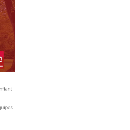
nfiant
quipes
a